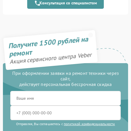
Консультация со специалистом
Замена матрицы
1100 рублей
Прошивка (Обновление
450 рублей
ПО)
Замена USB порта
590 рублей
Получите 1500 рублей на
Калибровка и настройка
750 рублей
ремонт
Акция сервисного центра Veber
Ремонт электронно-
1000 рублей
лучевой трубки
При оформлении заявки на ремонт техники через
Замена микросхемы
сайт,
450 рублей
логики
действует персональная бессрочная скидка
Замена процессора
650 рублей
Замена ключей
590 рублей
управления
Отправляя, Вы соглашаетесь с
политикой конфиденциальности
Ремонт разъема
590 рублей