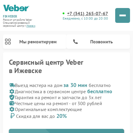
+7 (341) 265-07-67
FIX-VEBER
Ежедневно, с 10:00 до 20:00
Ремонт устройств Veber
Специализированный
cервисный центр г.
Ижевск
Мы ремонтируем
Позвонить
Сервисный центр Veber
в Ижевске
за 30 мин
Выезд мастера на дом
бесплатно
бесплатно
Диагностика в сервисном центре
Гарантия на ремонт и запчасти до 3х лет
Честные цены на ремонт - от 300 рублей
Ремонт прицелов ночного видения Veber
Ремонт оптических прицелов Veber
Ремонт лазерных дальномеров Veber
Ремонт цифровых биноклей Veber
Оригинальные комплектующие
20%
Скидка для вас до